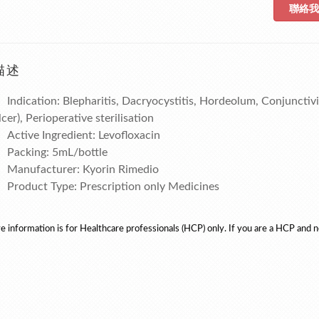
聯絡我
描述
Indication: Blepharitis, Dacryocystitis, Hordeolum, Conjunctivit
lcer), Perioperative sterilisation
Active Ingredient: Levofloxacin
Packing: 5mL/bottle
Manufacturer: Kyorin Rimedio
Product Type: Prescription only Medicines
e information is for
Healthcare professionals (HCP) only. If you are a HCP and n